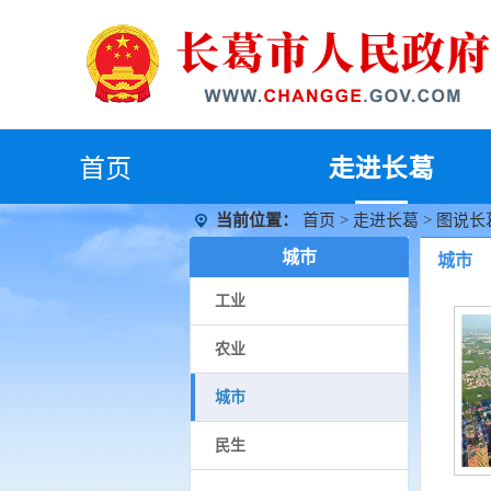
首
页
走进长葛
当前位置：
首页
>
走进长葛
>
图说长
城市
城市
工业
农业
城市
民生