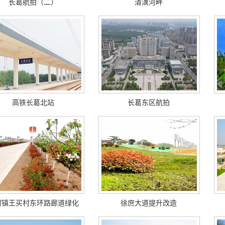
长葛航拍（二）
清潩河畔
高铁长葛北站
长葛东区航拍
河镇王买村东环路廊道绿化
徐庶大道提升改造