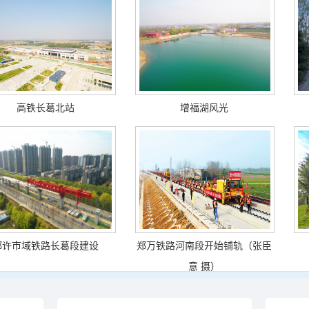
高铁长葛北站
增福湖风光
郑许市域铁路长葛段建设
郑万铁路河南段开始铺轨（张臣
意 摄）