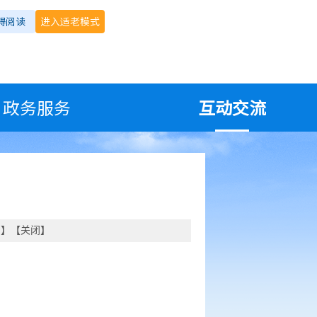
碍阅读
进入适老模式
政务服务
互动交流
印
】【
关闭
】