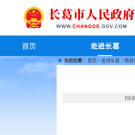
首
页
走进长葛
当前位置：
首页
>
走进长葛
>
图说
【信息时