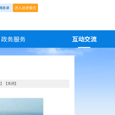
碍阅读
进入适老模式
政务服务
互动交流
印
】【
关闭
】