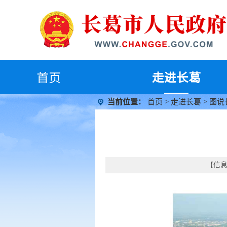
首
页
走进长葛
当前位置：
首页
>
走进长葛
>
图说
【信息时