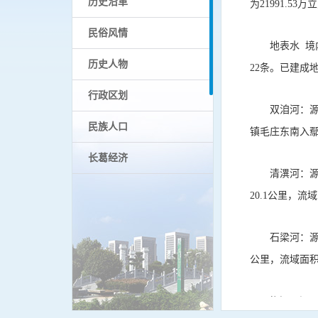
历史沿革
为21991.5
民俗风情
地表水 境内
历史人物
22条。已建成
行政区划
双洎河：
民族人口
镇毛庄东南入鄢
长葛经济
清潩河：
图说长葛
20.1公里，流
城市名片
石梁河：源
县（市）志
公里，流域面积
其他志书
梅河：源于