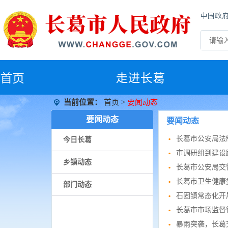
中国政
首
页
走进长葛
当前位置：
首页
>
要闻动态
要闻动态
要闻动态
长葛市公安局法
今日长葛
市调研组到建设
乡镇动态
长葛市公安局交
长葛市卫生健康
部门动态
石固镇常态化开
长葛市市场监督
暴雨突袭，长葛