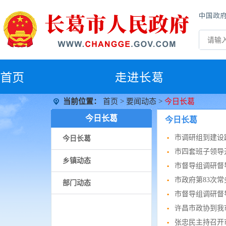
中国政
首
页
走进长葛
当前位置：
首页
>
要闻动态
>
今日长葛
今日长葛
今日长葛
市调研组到建设
今日长葛
市四套班子领导
乡镇动态
市督导组调研督
市政府第83次
部门动态
市督导组调研督
许昌市政协到我
张忠民主持召开