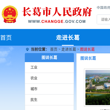
中国政
首
页
走进长葛
当前位置：
首页
>
走进长葛
>
图说长葛
图说长葛
图说长葛
工业
农业
城市
民生