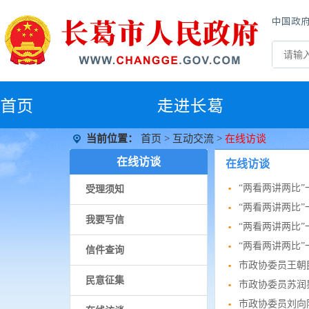
中国政
首
页
走进长葛
当前位置：
首页
>
互动交流
>
在线访谈
在线访谈
在线访谈
“两看两讲两比
受理须知
“两看两讲两比
我要写信
“两看两讲两比
“两看两讲两比
信件查询
市政协委员王朝
民意征集
市政协委员苏润
市政协委员刘向