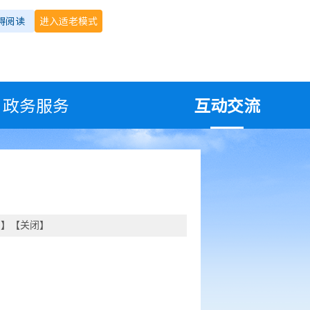
碍阅读
进入适老模式
政务服务
互动交流
印
】【
关闭
】