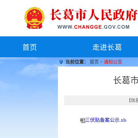
首
页
走进长葛
当前位置：
首页
>
通知公告
长葛市
【信息
三伏贴备案公示.xls