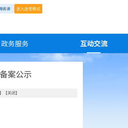
碍阅读
进入适老模式
政务服务
互动交流
务备案公示
】【
关闭
】