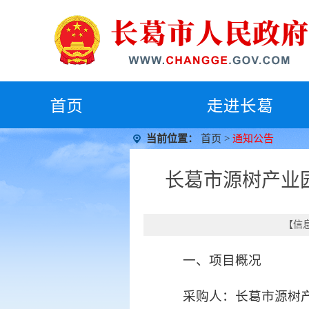
首
页
走进长葛
当前位置：
首页
>
通知公告
长葛市源树产业
【信息
一、项目概况
采购人：长葛市源树