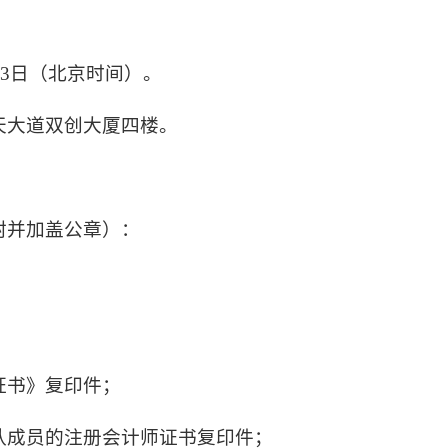
月3日（北京时间）。
天大道双创大厦四楼。
。
封并加盖公章）：
；
证书》复印件；
队成员的注册会计师证书复印件；