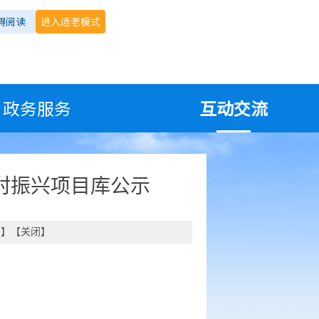
碍阅读
进入适老模式
政务服务
互动交流
乡村振兴项目库公示
印
】【
关闭
】