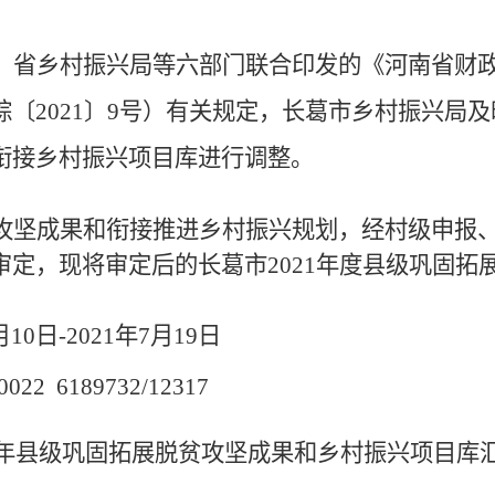
、省乡村振兴局等六部门联合印发的
《
河南省财
综
〔
20
21
〕
9
号）
有关规定，长葛市乡村振兴局及
衔接乡村振兴
项目库进行调整
。
攻坚
成果和衔接推进乡村振兴
规划，经村级申报
审定，
现将审定后的长葛市
202
1
年
度县级巩固拓
月10日-2021年7月19日
0022 6189732/12317
年县级巩固拓展脱贫攻坚成果和乡村振兴项目库