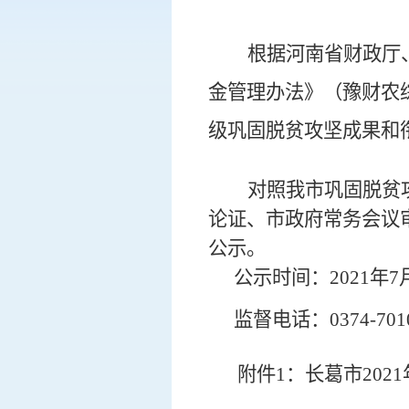
根据
河南省
财政厅
金管理办法
》（豫
财农
级巩固脱贫攻坚成果和
对照
我市巩固
脱贫
论证
、
市政府常务会议
公示。
公示时间：
2021年7
监督电话：
0374-701
附件
1
：长葛市
2021