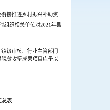
政衔接推进乡村振兴补助资
时组织相关单位对
2021年县
、镇
级审核
、行业主管部门
展脱贫攻坚成果
项目库
予以
汇总表