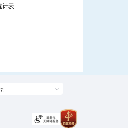
统计表
接