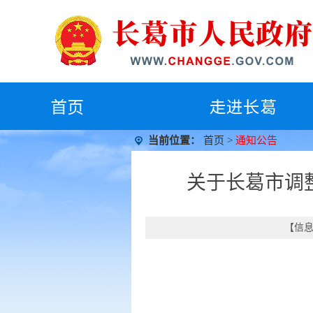
首
页
走进长葛
当前位置：
首页
>
通知公告
关于长葛市调
【信息时