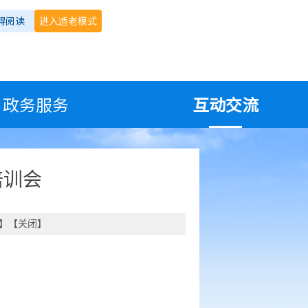
碍阅读
进入适老模式
政务服务
互动交流
培训会
】【
关闭
】