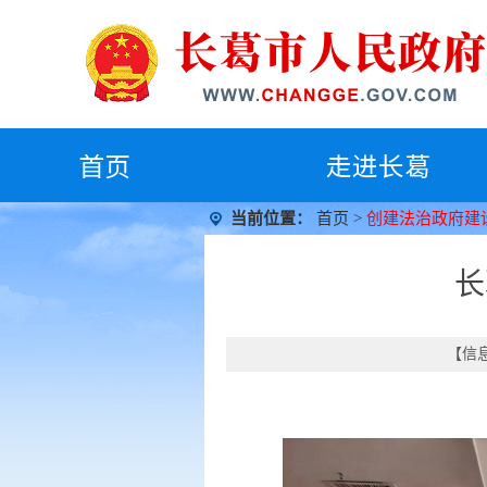
首
页
走进长葛
当前位置：
首页
>
创建法治政府建
长
【信息