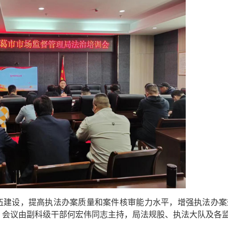
伍建设，提高执法办案质量和案件核审能力水平，增强执法办案效
。会议由副科级干部何宏伟同志主持，局法规股、执法大队及各